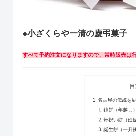
●小ざくらや一清の慶弔菓子
すべて予約注文になりますので、常時販売は
目
名古屋の伝統を
鏡餅（年越し
帯祝い餅（妊
誕生餅（一升