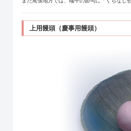
また尾張地方では、端午の節句に「くちなし
上用饅頭（慶事用饅頭）