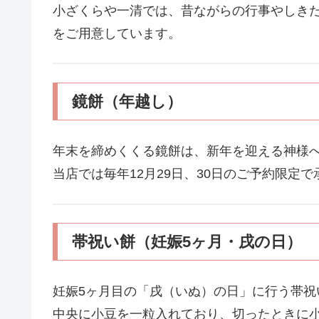
小ざくらや一清では、昔ながらの行事やしき
をご用意しています。
鏡餅（年越し）
年末を締めくくる鏡餅は、新年を迎える神様
当店では毎年12月29日、30日のご予約限定
帯祝い餅（妊娠5ヶ月・戌の日）
妊娠5ヶ月目の「戌（いぬ）の日」に行う帯祝
中央に小豆を一粒入れており、切ったときに